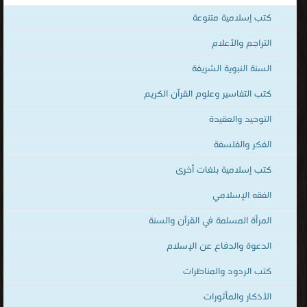
for children ، arabic islamic books ، Quran book ، Quran and
السنة النبوية الشريفة
Sunnah in multiple languages ، Quran ، Sunnah ، Islamic Books
كتب التفاسير وعلوم القرآن الكريم
french Library ، Islamic Books English Library ، Audio mp3
Islamic Books English ، Audio mp3 Islamic Books Urdu ، المكتبة
التوحيد والعقيدة
الإلكترونيّة لتحميل و قراءة الكتب المصوّرة بنوعية PDF و تعمل على
الفكر والفلسفة
الهواتف الذكية والاجهزة الكفيّة أونلاين.
كتب إسلامية بلغات أخرى
الفقه الإسلامي
المرأة المسلمة في القرآن والسنة
الدعوة والدفاع عن الإسلام
كتب الردود والمناظرات
الأذكار والمأثورات
كتب الزهد والتصوف وتزكية النفس
المزيد من التصنيفات ..