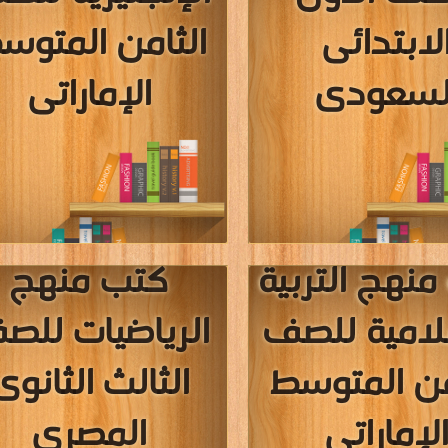
نهج التربية
كتب منهج الأحي
لامية للصف
للصف الثالث
مس المتوسط
الثانوى المصر
لاماراتى