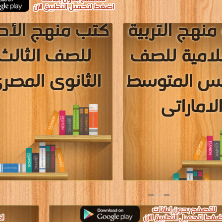
»
»
4
3
2
1
«
المؤلفون والموقع غير مسؤل عن الكتب المضافة بواسطة المستخدمون.
للتبليغ عن
سة الخصوصية
·
اتفاقية الاستخدام
·
اتصل بنا
كتب pdf
Privacy
·
ع الحقوق محفوظة لأصحابها ..
اذا رأيت كتاب له حقوق ملكيه فضلاً اضغط هنا وأبلغنا 
برعاية
موسوعة الإبداع