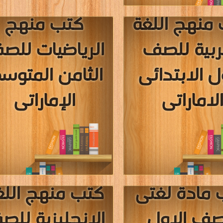
بع المتوسط
الابتدائى الامار
لاماراتى
قراءة و تحميل كتب في كتب منهج العلو
الاول الابتدائى الاماراتى مجانا
[ 84 كتاب/كتب ]
يل كتب في كتب منهج اللغة العربية
إعلان:
سابع المتوسط الاماراتى مجانا
[ 167 كتاب/كتب ]