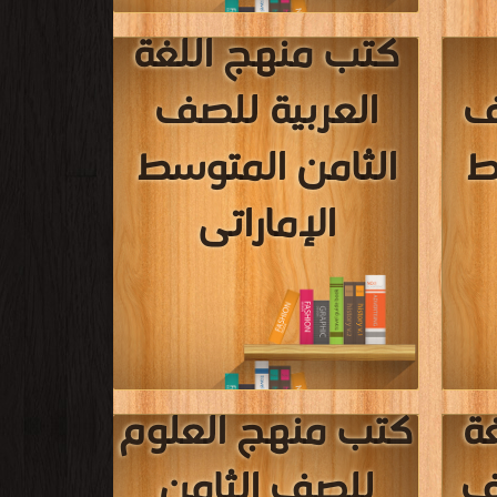
اتى
الثامن المتوسط
الإماراتى
م للصف
قراءة و تحميل كتب في كتب منهج الاجتماعيات
للصف الثامن المتوسط الإماراتى مجانا
[ 71 كتاب/كتب ]