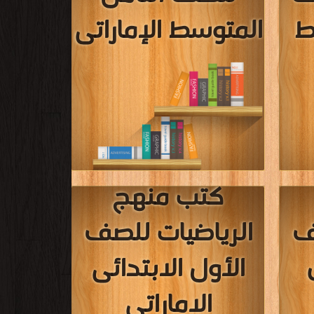
اء
كتب منهج الفيزياء
للصف الثالث
ى
الثانوى المصرى