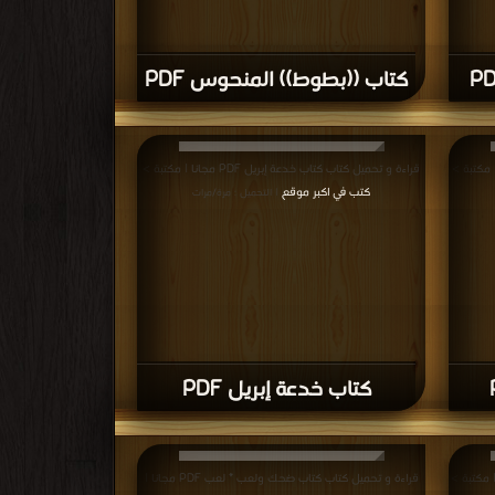
كتاب ((بطوط)) المنحوس PDF
قراءة و تحميل كتاب كتاب خدعة إبريل PDF مجانا | مكتبة >
كتب في اكبر موقع
| التحميل : مرة/مرات
كتاب خدعة إبريل PDF
قراءة و تحميل كتاب كتاب ضحك ولعب * لعب PDF مجانا |