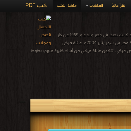
كتب PDF
يُقرأ حالياً
المكتبات
مكتبة الكتب
مجلة ميكي مجلة مصورة تصدر اسبوعيا بترخيص من شركة والت ديزني, وتصدر بعدة لغات, وقد كانت تصدر في مصر منذ عام 1959 عن دار
الهلال ثم توقفت عن إصدارها في عام 2003 بسبب مشاكل مع ديزني وأعادت إصدارها دار نهضة مصر في شهر يناير 2004م. عائلة ميكي
 ميكي، تتكون عائلة ميكي من أفراد كثيرة منهم: بطوط