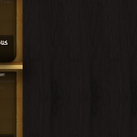
بطوط PDF مجانا | مكتبة >
كتا
مكت