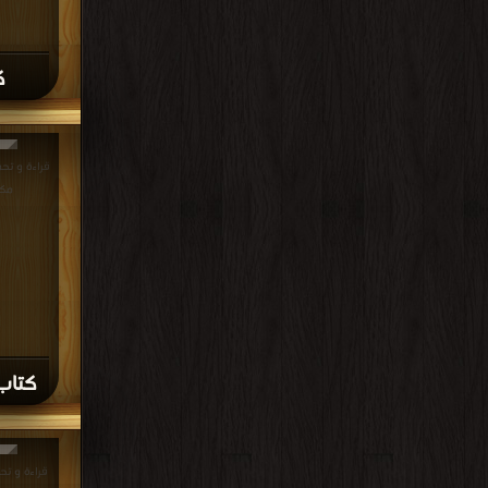
ك
مكت
كتاب 
قراءة و تح