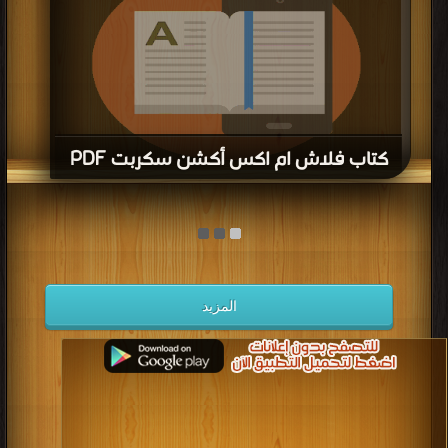
كتاب فلاش ام اكس أكشن سكربت PDF
قراءة و تحميل كتاب كتاب فلاش ام اكس أكشن سكربت PDF مجانا | مكتبة >
كتب
في
| التحميل : مرة/مرات
المزيد