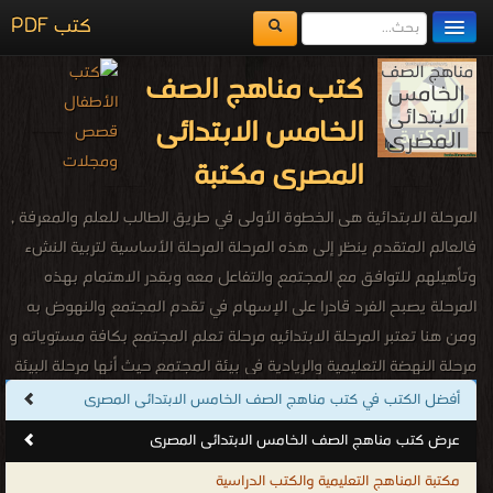
كتب PDF
مكتبة الكتب
كتب مناهج الصف
المكتبات
الخامس الابتدائى
يُقرأ حالياً
المصرى مكتبة
الفهرس
المرحلة الابتدائية هى الخطوة الأولى في طريق الطالب للعلم والمعرفة ,
اضف كتاب
فالعالم المتقدم ينظر إلى هذه المرحلة المرحلة الأساسية لتربية النشء
وتأهيلهم للتوافق مع المجتمع والتفاعل معه وبقدر الاهتمام بهذه
المرحلة يصبح الفرد قادرا على الإسهام في تقدم المجتمع والنهوض به
ومن هنا تعتبر المرحلة الابتدائيه مرحلة تعلم المجتمع بكافة مستوياته و
مرحلة النهضة التعليمية والريادية في بيئة المجتمع حيث أنها مرحلة البيئة
الثانية للطالب بعد الأسرة كما أنها مرحلة البداية في تكوينه الشخصي
أفضل الكتب في كتب مناهج الصف الخامس الابتدائى المصرى
من سن السادسة بداية التكليف إلى الثانية عشر سن التمييز من عمره
عرض كتب مناهج الصف الخامس الابتدائى المصرى
حيث أنها تشمل الطفولة الوسطى والطفولة المتأخرة [6ــ12] وتعتبرهذه
مكتبة المناهج التعليمية والكتب الدراسية
المرحلة بداية النقش العلمي والفكري في ذهن الطالب والذي يستمر