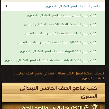
معه طوال حياته العمرية فهي مرحلة الحقل الخصيب الذي يجب أن
مناهج الصف الخامس الابتدائى المصرى
نغرس فيه بذور حياته الاجتماعية المستقبلية وهذا لايمكن أن يتحقق إلا
كتب منهج العلوم للصف الخامس الابتدائى المصرى
من خلال معلم معدا إعدادا يتوافق مع هذه الأهداف النبيلة وغايتها
كتب منهج الدراسات للصف الخامس الابتدائى المصرى
المنشودة فمما سبق يتضح لنا ان المرحلة الابتدائية تعتبر الخطوة الأولى
للمسارالتعليمي و العلمي والفكري للطالب. وزارة التربية والتعليم هي
كتب منهج الرياضيات للصف الخامس الابتدائى المصرى
الوزارة المختصة في مجال التربية والتعليم للمراحل والشهادات التعليمية
كتب منهج اللغة الإنجليزية للصف الخامس الابتدائى المصرى
في جمهورية مصر العربية، وهي أيضًا المسئولة عن إعطاء الرخص التعليمية
للأكاديميات والمعاهد المتوسطة والعالية بالتعاون مع وزارة التعليم
كتب منهج اللغة العربية للصف الخامس الابتدائى المصرى
العالى.
كتب منهج التربية الدينية الاسلامية للصف الخامس الابتدائى المصرى
كتب مناهج الصف الخامس الابتدائى المصرى
.
الابداع
>
مكتبة تحميل الكتب مجانا
>
كتب في مناهج الصف الخامس
الابتدائى المصرى
كتب مناهج الصف الخامس الابتدائى
المصرى
🏆 💪 الأكثر قراءة في مناهج الصف