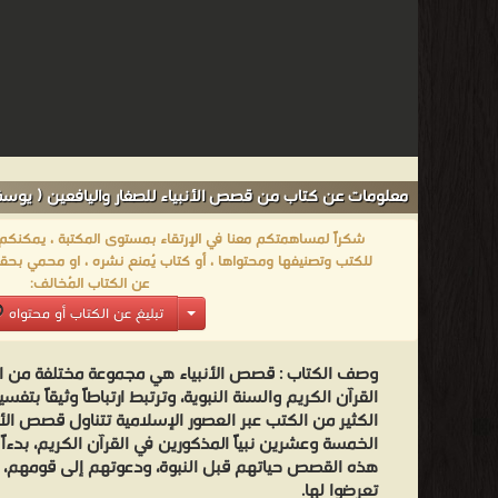
معلومات عن كتاب من قصص الأنبياء للصغار واليافعين ( يوسف 
شكراً لمساهمتكم معنا في الإرتقاء بمستوى المكتبة ، يمكنكم اا
للكتب وتصنيفها ومحتواها ، أو كتاب يُمنع نشره ، او محمي بحقو
عن الكتاب المُخالف:
تبليغ عن الكتاب أو محتواه
وصف الكتاب :
قصص الأنبياء هي مجموعة مختلفة من ا
القرآن الكريم والسنة النبوية، وترتبط ارتباطاً وثيقاً بتفس
الكثير من الكتب عبر العصور الإسلامية تتناول قصص الأ
الخمسة وعشرين نبياً المذكورين في القرآن الكريم، بدءاً
هذه القصص حياتهم قبل النبوة، ودعوتهم إلى قومهم، وا
تعرضوا لها.