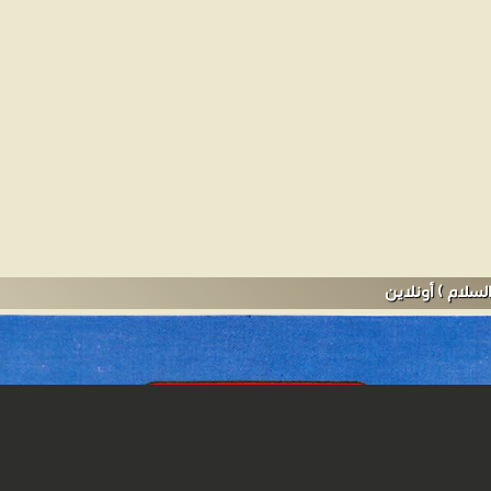
ى جانب ملك مصر. والجدير بالذكر أن يوسف جاء مصر قبل غزو الهكسوس لمصر 
 لقب الحاكم المصري حيث أن فرعون لم يكن مصريا ولكن كان طاغية من طغ
 المسلمون يوسف نبيًا ورسول إلى أهل مصر وخُصِصت سورة كاملة لسرد قصته
تذكر القصة أن يوسف كان أقرب الأبناء إلى يعقوب أبوه ومن أجمل البشر ونت
 من يجلب لهم الماء فوجدوا يوسف فاحتفظوا به كعبد وباعوه فيما بعد ليصل 
حاولت إغوائه فرفض وأثناء هروبه انقطع قميصه وكان وقت عودة العزيز إلى مخ
 خبر هذا الحادث بين نساء المدينة فأرادت زليخا أن توضح لهن جمال يوس
 يوسف صعقن بجماله وقطعن أيديهم بدون أن يشعرن (سورة يوسف). وورد
ي القرآن لم يحدد اسم الملك بينما ذُكر الفرعون في الكتاب المقدس. وللقص
وسف يذهب معهم. والحفرة التي أُلقي فيها يوسف كانت بئرًا، واتخذت الق
لسلام ) أونلاين
لحبوب. وينطبق الشيء نفسه في الرواية الإسلامية، لكنهم يُجبَرون على الع
 التي عالجت عينيه بمجرد أن وضعها على وجهه. يذكر التفسير أيضًا أن زليخة
السنة) عندما علا شأنه ليصبح حاكم مصر. وقد وُصِف حبهما بالشديد والعميق ف
ن قصص الأنبياء للصغار واليافعين ( كليم الله موسي عليه السلام ) ❝ ❞ من
عليه وسلم ) ❝ ❞ من قصص الأنبياء للصغار واليافعين ( يوسف عليه السلام ) 
م عاد هود عليه السلام ) ❝ ❞ من قصص الأنبياء للصغار واليافعين ( العبد ا