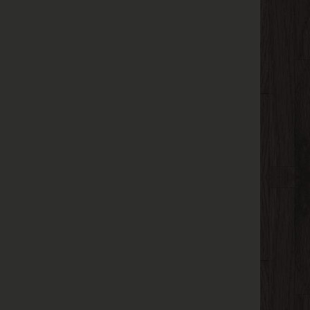
واليافعين ( الصابر المحتسب ايوب عليه السلام ) ❝ ❞ من قصص الأنب
والتوزيع ❝ ❱
من قصص السيرة النبوية للأطفال أجمل القصص للأطفال - مك