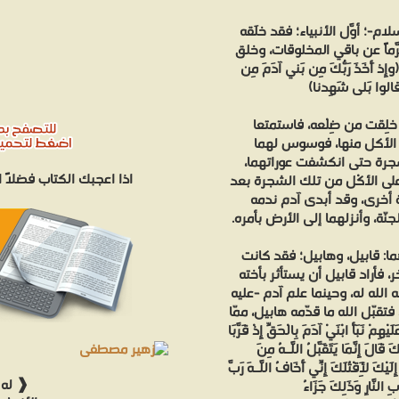
ام-؛ أوّل الأنبياء؛ فقد خَلَقه
َّماً عن باقي المخلوقات، وخلق
َخَذَ رَبُّكَ مِن بَني آدَمَ مِن
م قالوا بَلى شَهِدنا)
خُلِقت من ضِلْعه، فاستمتعا
ن الأكل منها، فوسوس لهما
شجرة حتى انكشفت عوراتهما،
اذا اعجبك الكتاب فضلاً
 على الأَكْل من تلك الشجرة بعد
ةً أخرى، وقد أبدى آدم ندمه
نّة، وأنزلهما إلى الأرض بأمره.
هما: قابيل، وهابيل؛ فقد كانت
، فأراد قابيل أن يستأثر بأخته
ه الله له، وحينما علم آدم -عليه
 فتقبّل الله ما قدّمه هابيل، ممّا
أَ ابْنَيْ آدَمَ بِالْحَقِّ إِذْ قَرَّبَا
كَ قَالَ إِنَّمَا يَتَقَبَّلُ اللَّـهُ مِنَ
َيْكَ لِأَقْتُلَكَ إِنِّي أَخَافُ اللَّـهَ رَبَّ
❰ له 
ِ النَّارِ وَذَلِكَ جَزَاءُ