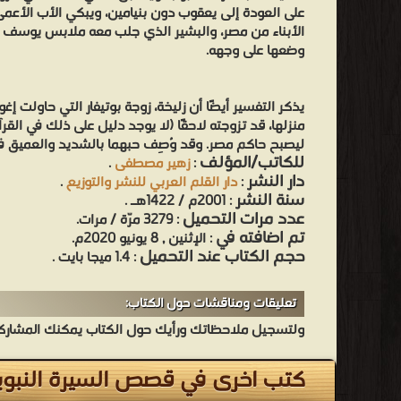
على العودة إلى يعقوب دون بنيامين، ويبكي الأب الأعم
الأبناء من مصر، والبشير الذي جلب معه ملابس يوسف ا
وضعها على وجهه.
يذكر التفسير أيضًا أن زليخة، زوجة بوتيفار التي حاولت إ
منزلها، قد تزوجته لاحقًا (لا يوجد دليل على ذلك في القر
ليصبح حاكم مصر. وقد وُصِف حبهما بالشديد والعميق في
للكاتب/المؤلف
:
زهير مصطفى
.
دار النشر
:
دار القلم العربي للنشر والتوزيع
.
سنة النشر
: 2001م / 1422هـ .
عدد مرات التحميل
: 3279 مرّة / مرات.
تم اضافته في
: الإثنين , 8 يونيو 2020م.
حجم الكتاب عند التحميل
: 1.4 ميجا بايت .
تعليقات ومناقشات حول الكتاب:
ولتسجيل ملاحظاتك ورأيك حول الكتاب يمكنك المشاركه 
كتب اخرى في قصص السيرة النبوي