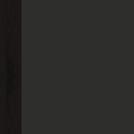
م العربي للنشر والتوزيع ❝ ❞ دار النهار للطباعة والنشر