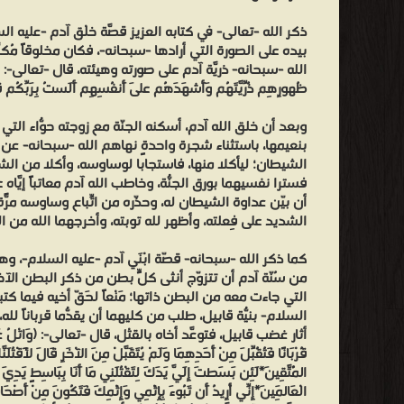
ذكر الله -تعالى- في كتابه العزيز قصّة خَلْق آدم -عليه السل
بيده على الصورة التي أرادها -سبحانه-، فكان مخلوقاً مُكر
الله -سبحانه- ذريّة آدم على صورته وهيئته، قال -تعالى-: (وَإِذ أ
ظُهورِهِم ذُرِّيَّتَهُم وَأَشهَدَهُم عَلى أَنفُسِهِم أَلَستُ بِرَبِّكُ
وبعد أن خلق الله آدم، أسكنه الجنّة مع زوجته حوّاء التي 
بنعيمها، باستثناء شجرة واحدةٍ نهاهم الله -سبحانه- ع
الشيطان؛ ليأكلا منها، فاستجابا لوساوسه، وأكلا من ال
فسترا نفسيهما بورق الجنّة، وخاطب الله آدم مُعاتباً إيّاه
أن بيّن عداوة الشيطان له، وحذّره من اتِّباع وساوسه مرّ
الشديد على فِعلته، وأظهر لله توبته، وأخرجهما الله من الج
كما ذكر الله -سبحانه- قصّة ابْنَي آدم -عليه السلام-، و
من سُنّة آدم أن تتزوّج أنثى كلّ بطنٍ من ذكر البطن الآخر
التي جاءت معه من البطن ذاتها؛ مَنْعاً لحَقّ أخيه فيما كتب
السلام- بنيّة قابيل، طلب من كليهما أن يُقدّما قُرباناً لله،
أثار غضب قابيل، فتوعّد أخاه بالقَتْل، قال -تعالى-: (وَاتْلُ عَلَيْهِمْ نَبَ
قُرْبَانًا فَتُقُبِّلَ مِنْ أَحَدِهِمَا وَلَمْ يُتَقَبَّلْ مِنَ الْآخَرِ قَالَ لَأَقْتُلَنَّ
الْمُتَّقِينَ*لَئِن بَسَطتَ إِلَيَّ يَدَكَ لِتَقْتُلَنِي مَا أَنَا بِبَاسِطٍ يَدِيَ إِل
الْعَالَمِينَ*إِنِّي أُرِيدُ أَن تَبُوءَ بِإِثْمِي وَإِثْمِكَ فَتَكُونَ مِنْ أَصْحَاب