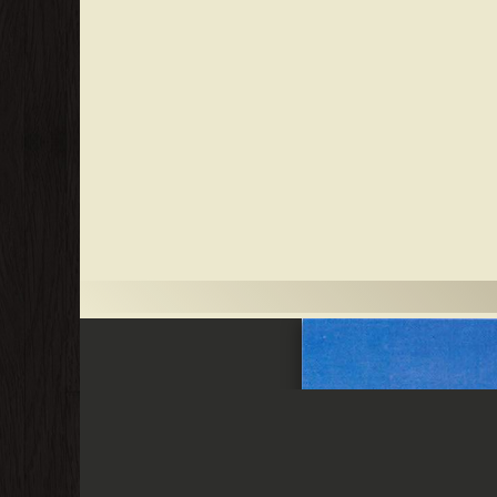
السفلى لذلك أطلق على حاكم مصر في عهد يوسف بالملك بينما
اة الهكسوس، وعندما حلَّت المجاعة على البلاد، جلب
. وهي الحالة الوحيدة في القرآن التي تُخصَص فيها سورة
يجة لغيرة إخوته منه فقد رموه في بئر وعادوا إلى أبيهم
إلى عزيز مصر والذي كان بدون أولاد فأخذوه هو وامرأته
دعه ليجد هذه الصورة فاتهمت زليخا امرأة العزيز يوسف
ف فدعتهن إلى عزيمة وتعمدت إعطاء كل مدعوة سكين لتقطيع
 عن النبي محمد أنه قال: "أوتي يوسف شطر الحسن". وهناك
ة نفس الأحداث العامة كما سردها الكتاب المقدس، لكن مع
افلة المارة يوسف عبدًا. في الكتاب المقدس، يكشف يوسف عن
ودة إلى يعقوب دون بنيامين، ويبكي الأب الأعمى. ويظل هكذا
، زوجة بوتيفار التي حاولت إغواء يوسف عندما كان خادمًا في
ي الأدب والقصائد الشرقية.
 قصص الأنبياء للصغار واليافعين ( يونس عليه السلام ) ❝ ❞
❝ ❞ من قصص الأنبياء للصغار واليافعين ( خليل الله ابراهيم
لشكور نوح عليه السلام ) ❝ ❞ من قصص الأنبياء للصغار