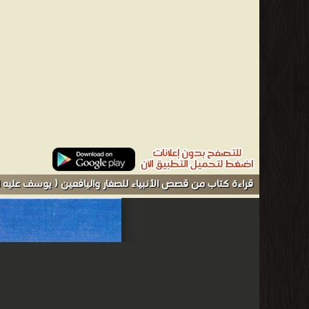
إياه في بئر لكنه صار بعد ذلك أكثر الرجال نفوذًا في مصر إل
أطلق على حاكم مصر في عهد موسى، فرعون وهو (اسم علم) وليس
يوسف بني إسرائيل إلى مصر حيث استقروا في أرض جوشين. يعتبر
كاملة لسرد قصة نبي. وتوصَف هذه السورة بأنها "أفضل القصص". 
واتهموا الذئب بأنه أكل يوسف وعندما مرت قافلة أتى إلى البئر
واعتنوا به ونتيجة لجماله وجاذبيته اغرمت به امرأة عزيز مصر و
بمحاولة اغوائها ولكن شهادة أحد أقربائها برأت يوسف وانتشر
الفواكه وأمرت يوسف بالدخول عليهن وعندما وقع بصرهن على
اختلاف واحد واضح بين رواية القرآن ورواية الكتاب المقدس، فف
اختلافات محددة. ففي القرآن، طلب الأخوة من يعقوب أن يدع ي
قراءة كتاب من قصص الأنبياء للصغار واليافعين ( يوسف عليه ا
هويته لإخوته قبل عودتهم لأبيهم في المرة الثانية عقب شراء ا
إلى أن يعود الأبناء من مصر، والبشير الذي جلب معه ملابس يوسف
منزلها، قد تزوجته لاحقًا (لا يوجد دليل على ذلك في القرآن أو 
زهير مصطفى - ❰ له مجموعة من الإنجازات والمؤلفات أبرزها ❞ م
من قصص الأنبياء للصغار واليافعين ( محمد رسول الله صلي الله 
عليه السلام ) ❝ ❞ من قصص الأنبياء للصغار واليافعين ( نبي قو