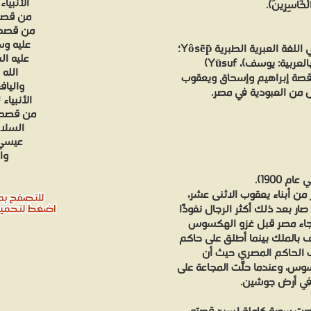
الأنبيا
الْخَاسِرِينَ).
من قصص 
من قصص ا
عليه وس
يوسف ((بالعبرية: יוֹסֵף‏)، الاسم المعتاد يوسف النطق في اللغة العبرية الطبرية Yôsēp̄؛
عليه ال
في العبرية تعني "دعه يزيد" وتنطق يوساف "yo-safe" (بالعربية: يوسف)، Yūsuf)
الله
قصة إبراهيم وإسحاق ويعقوب
والياف
ل من العبودية في مصر.
الأنبياء
من قصص ا
السلام
عيسي ع
وا
1900).
ن أبناء يعقوب الاثنى عشر،
ار بعد ذلك أكثر الرجال نفوذًا
 جاء مصر قبل غزو الهكسوس
بالملك بينما أطلق على حاكم
الحاكم المصري حيث أن
س، وعندما حلَّت المجاعة على
 في أرض جوشين.