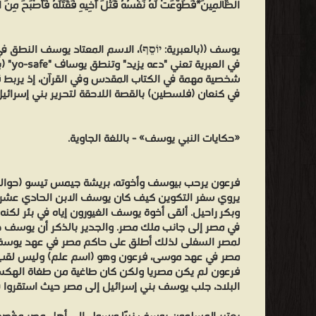
الظَّالِمِينَ*فَطَوَّعَتْ لَهُ نَفْسُهُ قَتْلَ أَخِيهِ فَقَتَلَهُ فَأَصْبَحَ مِنَ 
شخصية مهمة في الكتاب المقدس وفي القرآن، إذ يربط 
في كنعان (فلسطين) بالقصة اللاحقة لتحرير بني إسرائي
«حكايات النبي يوسف» - باللغة الجاوية.
فرعون يرحب بيوسف وأخوته، بريشة جيمس تيسو (حوالي عام 
يروي سفر التكوين كيف كان يوسف الابن الحادي عشر م
وبكر راحيل. ألقى أخوة يوسف الغيورون إياه في بئر لكنه ص
في مصر إلى جانب ملك مصر. والجدير بالذكر أن يوسف
لمصر السفلى لذلك أطلق على حاكم مصر في عهد يوسف 
مصر في عهد موسى، فرعون وهو (اسم علم) وليس لقب 
فرعون لم يكن مصريا ولكن كان طاغية من طغاة الهكسو
البلاد، جلب يوسف بني إسرائيل إلى مصر حيث استقروا