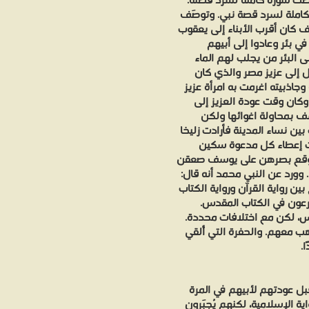
صت سورة كاملة لسرد قصته.
 كاملة لسرد قصة نبي. وتوصَف
 كان أقرب الأبناء إلى يعقوب
ي بئر وعادوا إلى أبيهم
 البئر من يجلب لهم الماء
 إلى عزيز مصر والذي كان
وجاذبيته اغرمت به امرأة عزيز
كان وقت عودة العزيز إلى
سف بمحاولة اغوائها ولكن
ين نساء المدينة فأرادت زليخا
 إعطاء كل مدعوة سكين
ا وقع بصرهن على يوسف صعقن
ورد عن النبي محمد أنه قال:
 رواية القرآن ورواية الكتاب
فرعون في الكتاب المقدس.
س، لكن مع اختلافات محددة.
 معهم. والحفرة التي أُلقي
.
 عودتهم لأبيهم في المرة
ة الإسلامية، لكنهم يُجبَرون