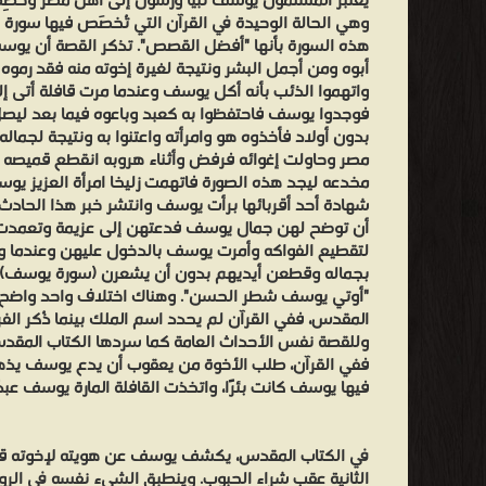
يعتبر المسلمون يوسف نبيًا ورسول إلى أهل مصر وخُصِ
وهي الحالة الوحيدة في القرآن التي تُخصَص فيها سورة
هذه السورة بأنها "أفضل القصص". تذكر القصة أن يوسف
أبوه ومن أجمل البشر ونتيجة لغيرة إخوته منه فقد رموه ف
واتهموا الذئب بأنه أكل يوسف وعندما مرت قافلة أتى إلى
فوجدوا يوسف فاحتفظوا به كعبد وباعوه فيما بعد ليصل
بدون أولاد فأخذوه هو وامرأته واعتنوا به ونتيجة لجماله 
مصر وحاولت إغوائه فرفض وأثناء هروبه انقطع قميصه و
مخدعه ليجد هذه الصورة فاتهمت زليخا امرأة العزيز يو
شهادة أحد أقربائها برأت يوسف وانتشر خبر هذا الحادث ب
أن توضح لهن جمال يوسف فدعتهن إلى عزيمة وتعمدت
لتقطيع الفواكه وأمرت يوسف بالدخول عليهن وعندم
بجماله وقطعن أيديهم بدون أن يشعرن (سورة يوسف). و
"أوتي يوسف شطر الحسن". وهناك اختلاف واحد واضح بين
المقدس، ففي القرآن لم يحدد اسم الملك بينما ذُكر ال
وللقصة نفس الأحداث العامة كما سردها الكتاب المقد
ففي القرآن، طلب الأخوة من يعقوب أن يدع يوسف يذهب
فيها يوسف كانت بئرًا، واتخذت القافلة المارة يوسف عبدًا
في الكتاب المقدس، يكشف يوسف عن هويته لإخوته قبل
الثانية عقب شراء الحبوب. وينطبق الشيء نفسه في الرواي