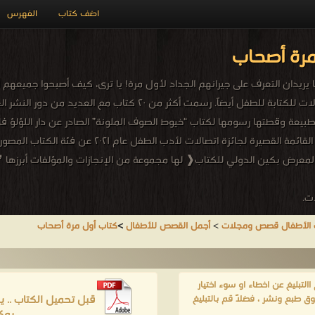
اضف كتاب
الفهرس
مرة أصحاب
ما يريدان التعرف على جيرانهم الجداد لأول مرة! يا ترى، كيف أصبحوا جميعهم
سهيلة خالد - سهيلة خالد، رسامة كتب أطفال مصرية ولها محاولات للكتابة للطفل أي
٢٠٢٢. كتاب “أخ خ خ!” من رسومها ترشح للعديد من الجوا
Ananas International Illustration Ex لعام ٢٠٢٢ التابع لمعرض بكين الدولي للكتاب❰ لها مجموعة من 
ت.
 الأطفال قصص ومجلات
>
أجمل القصص للأطفال
>
كتاب أول مرة أصحاب
لتبليغ عن اخطاء او سوء اختيار
قبل تحميل الكتاب .. 
ق طبع ونشر ، فضلاً قم بالتبليغ