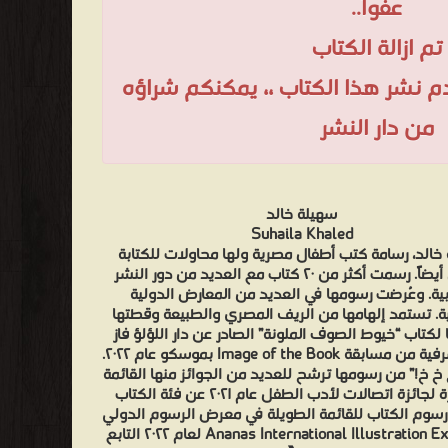
عفواً..
تم ازالة الكتاب
عدم نشر هذا الكتاب ،، يمكنكم شراؤه
من دار النشر
سهيلة خالد
Suhaila Khaled
خالد، رسامة كتب أطفال مصرية ولها محاولات للكتابة
للطفل أيضاً. رسمت أكثر من ٢٠ كتاب مع العديد من دور النشر
بية. وعُرضت رسومها في العديد من المعارض الدولية
ة. تستمد إلهامها من الريف المصري والطبيعة وقطتها
لكتاب “خيوط الصوف الملونة” الصادر عن دار اللؤلؤ فاز
بجائزة شرفية من مسابقة Image of the Book بموسكو عام ٢٠٢٢.
 خ خ!” من رسومها ترشح للعديد من الجوائز منها القائمة
القصيرة لجائزة اتصالات لأدب الطفل عام ٢٠٢١ عن فئة الكتاب
رسوم الكتاب للقائمة الطويلة في معرض الرسوم الدولي
Ananas International Illustration Exhibition لعام ٢٠٢٢ التابع