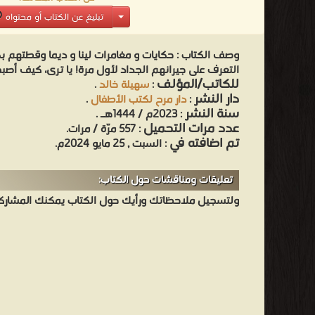
تبليغ عن الكتاب أو محتواه
وصف الكتاب :
حكايات و مغامرات لينا و ديما وقطتهم بكيز
التعرف على جيرانهم الجداد لأول مرة! يا ترى، كيف أص
للكاتب/المؤلف
:
سهيلة خالد
.
دار النشر
:
دار مرح لكتب الأطفال
.
سنة النشر
: 2023م / 1444هـ .
عدد مرات التحميل
: 557 مرّة / مرات.
تم اضافته في
: السبت , 25 مايو 2024م.
تعليقات ومناقشات حول الكتاب:
ولتسجيل ملاحظاتك ورأيك حول الكتاب يمكنك المشاركه 