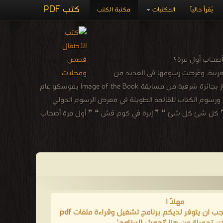
كتب PDF
يُقرأ حالياً
المكتبات
مكتبة الكتب
 أصحاب أول مرة؟
ضاً. رسمت أكثر من ٢٠ كتاب مع العديد من دور النشر العربية. وعُرضت رسومها في العديد من
المعارض الدولية والمحلية. تستمد إلهامها من الريف المصري والطبيعة وقطتها رسومها لكتاب “خيوط الصوف الملونة” الصادر عن دار اللؤلؤ فاز بجائزة شرفية من مسابقة Image of the Book بموسكو عام
ئز منها القائمة القصيرة لجائزة اتصالات لأدب الطفل عام ٢٠٢١ عن فئة الكتاب المصور ورسوم الكتاب للقائمة الطويلة في معرض الرسوم الدولي
الإنجازات والمؤلفات أبرزها ❞ كل شئ كل شئ ❝ ❞ إبرة في كوم قش ❝ ❞ أول مرة أصحاب
مهلاً !
يجب ان يتوفر لديكم برنامج تشغيل وقراءة ملفات
pdf