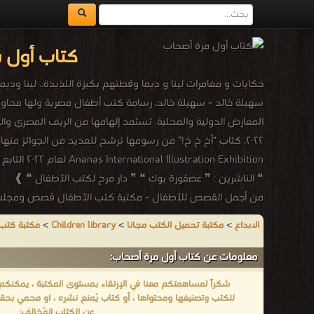
كتاب أول 
حكايات و مغامرات لينا و ديما وقطتهم بكيزة اللذيذة.. لينا ودي
hibition
❝ الناشرين : ❞ عصفورة بوك ❝ ❞ دار مرح لكتب الأطفال ❝ ❱
من أجمل القصص للأطفال - مكتبة كتب الأطفال قصص ومجلا
الابداع
>
مكتبة تحميل الكتب مجانا
>
Children library
>
مكتبة كتب
معلومات عن كتاب أول مرة أصحاب:
شكراً لمساهمتكم معنا في الإرتقاء بمستوى المكتبة ، يمكنكم اا
للكتب وتصنيفها ومحتواها ، أو كتاب يُمنع نشره ، او محمي بحقو
عن الكتاب المُخالف: