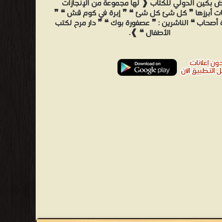
 بكين الدولي للكتاب ❰ لها مجموعة من الإنجازات
ات أبرزها ❞ كل شئ كل شئ ❝ ❞ إبرة في كوم قش ❝ ❞
 أصحاب ❝ الناشرين : ❞ عصفورة بوك ❝ ❞ دار مرح لكتب
الأطفال ❝ ❱.