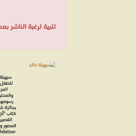
تلبية لرغبة الناشر ب
سهيلة 
العر
والمحلي
رسومها 
كتاب “أخ
المصور و