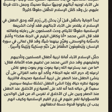
اكتساب المهارات التي تساهم في تفوقه الدراسي في ظل ثورة المعرفة .
على الآباء توجيه أبنائهم توجيهًا سليمًا صحيحًا، وجعل ذلك فرضًا
عليهم، بل وقَد كَفَل الإسلام للطِّفل حقوقًا كثيرةً؛
5- تطوير القدرات العقلية ، واستخدام طرق الاستدلال في إيجاد حلول
للمشاكل واتخاذ قرارات عقلانية هامة . 6- مساعدة الطفل ليصير متعلماً ،
تبدأُ العِنايةُ بالطِّفل قبلَ أنْ يدخُل إلى رَحِم أُمِّه، وحق الطفل في
نشيطاً ، مبتكراً ، فعالاً، مبدعاً ، معطاءً ،ليصبح فيما بعد شخصاً مهما في
الإسلام لا يقتصر على الآباء لأبنائهم، فقد أولت الشريعة
مجتمعه .
الإسلامية حقوقًا للأيتام، وحث المسلمون على رعايته وكفالته
فقد قال النبي محمد «أنا وكافل اليتيم في الجنة هكذا» وأشار
مجموعة من المؤلفين - "مجموعة من المؤلفين"، هو ركن للكتب التي
بالسبَّابة والوسطى، وفرَّج بينهما شيئًا، وقد قال تعالى في سورة
شارك في تأليفها أكتر من كاتب ومؤلف، وهو قسم مميز مليء بالكتب
الإنسان: وَيُطْعِمُونَ الطَّعَامَ عَلَى حُبِّهِ مِسْكِينًا وَيَتِيمًا وَأَسِيرًا .
التي تعددت الجهود في إخراجها على أكمل الوجوه.
حمَّل الإسلام الآباء أمانة تربية أطفال المسلمين وتأديبهم
من قصص مجلة براعم الايمان أجمل القصص للأطفال - مكتبة كتب
وتعليمهم، وقد حذر النبي محمد من تضييع هذه الأمانة، فقال:
الأطفال قصص ومجلات.
«ما من عبد يسترعيه الله رعية يموت يوم يموت وهو غاش
لرعيته إلا حرم الله عليه الجنة»، وأكد أبو حامد الغزالي على أن
ينشئ الطفل منذ الصغر على تربية أسلامية صحيحة، فالتربية
بوجهة نظره حياة، وإذا انشئ الطفل تنشئة سليمة سيصبح
سعيدًا في حياته كما أنه اكد على أهمية زرع الأخلاق عند الطفل
منذ الصغر وبين على ان الأخلاق لا تغرس الا من قبل الوالدين
فالمسؤولية تقع عليهم في زرع القيم الإسلامية وكيف انهم
يجب ان يكونوا قدوة حسنة لاطفالهم.