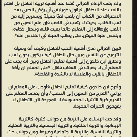
ولم يقف الإمام الغزالي فقط عند أهمية تربية الطفل بل اهتم
باللعب عند الاطفال فيقول: «وينبغي أن يؤذن الصبي بعد
الانصراف من الكتاب أن يلعب لعبًا جميلًا، ويستريح إليه من
تعب الكتاب، بحيث لا يتعب في اللعب فإن منع الصبي من
اللعب وإرهاقه إلى التعليم دائما يميت قلبه، ويبطل ذكاءه،
وينغص علية العيش، حتى يطلب الحيلة في الخلاص منه».
فبين الغزالي مدى أهمية اللعب للطفل وكيف أنه وسيلة
للترويح عن النفس وبين حال الطفل كيف يكون بدون لعب.
وتطرق ابن خلدون إلى أهمية تعليم الطفل وبين أنه يجب على
المعلم أن لا يصرف في العقاب فقال: «على المعلم ان يأخذ
الأطفال بالقرب والملاينة لا بالشدة والغلظة».
وأدرج ابن خلدون كيفية تعليم الطفل فأوجب على المعلم ان
يراعي "التدرج من السهل إلى الصعب"، وأن يعتمد المعلم على
تقديم خبرة الأشياء المحسوسة لا المجردة لأن الأطفال لا
يفهمون الخبرات المجردة.
وقد حث الإسلام على التربية من جوانب كثيرة، كالتربية
الإيمانية، والتربية الخلقية، والتربية الجسمية، والتربية العقلية،
والتربية النفسية، والتربية الاجتماعية وغيرها. ومن جوانب حث