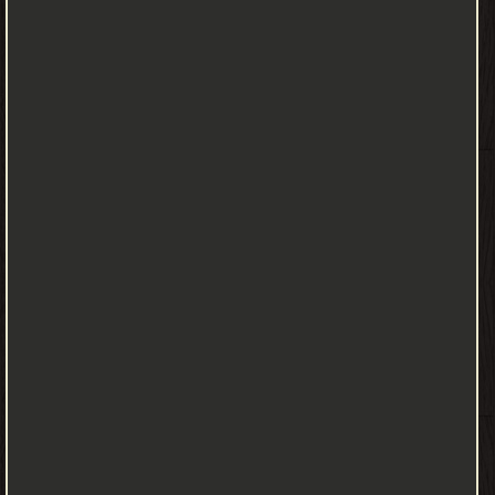
السهل إلى الصعب"، وأن يعتمد المعلم على تقديم خبرة الأشياء
المحسوسة لا المجردة لأن الأطفال لا يفهمون الخبرات المجردة. وقد
حث الإسلام على التربية من جوانب كثيرة، كالتربية الإيمانية، والتربية
الخلقية، والتربية الجسمية، والتربية العقلية، والتربية النفسية، والتربية
الاجتماعية وغيرها. ومن جوانب حث الإسلام على التربية الإيمانية للطفل
قوله تعالى في سورة طه: ﴿وَأْمُرْ أَهْلَكَ بِالصَّلَاةِ وَاصْطَبِرْ عَلَيْهَا﴾، وفي
حديث عن النبي محمد قال: «مروا أولادكم بالصلاة وهم أبناء سبع،
واضربوهم عليها وهم أبناء عشر، وفرقوا بينهم في المضاجع». ومن ما ورد
عن فقد ورد أحاديث كثيرة عن النبي، وورد أثار عن الصحابة في تأديب
الأطفال؛ وقد روي عن عبد اللَّه بن عبد الأسد ربيب النبي محمد قال:
كنت غلامًا في حجر محمد، وكانت يدي تطيش في الصحفة فقال لي
رَسُول اللَّهِ ﷺ «يا غلام سم اللَّه تعالى، وكل بيمينك، وكل مما يليك».
فما زالت تلك طعمتي بعد. ومن ناحية التربية الجسمية فقد ورد أثار عن
عمر بن الخطاب رضي الله عنه أنه قال: «علموا أبناءكم السباحة والرمي،
والمرأة المغزل»، وهذا ما فيه حث على التربية الجسمية للطفل، وإعداده
إعدادًا بدنيًا. فلذلك يجب ان نحرص على تنشئة أطفالنا في بيئة إسلامية