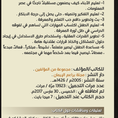
1- تعليم الأبناء كيف يصنعون مستقبلاً ناجحًا في عصر
المعلومات .
2- تعليم التفكير وتنميته ، حتى يصل إلى درجة الابتكار .
3- بث وتطوير دافع حب التعلم والمعرفة .
4- تعليم الطفل اكتساب المهارات التي تساهم في تفوقه
الدراسي في ظل ثورة المعرفة .
5- تطوير القدرات العقلية ، واستخدام طرق الاستدلال في إيجاد
حلول للمشاكل واتخاذ قرارات عقلانية هامة .
6- مساعدة الطفل ليصير متعلماً ، نشيطاً ، مبتكراً ، فعالاً، مبدعاً
، معطاءً ،ليصبح فيما بعد شخصاً مهما في مجتمعه .
للكاتب/المؤلف
:
مجموعة من المؤلفين
.
دار النشر
:
مجلة براعم الإيمان
.
سنة النشر
: 2005م / 1426هـ .
عدد مرات التحميل
: 13923 مرّة / مرات.
تم اضافته في
: الخميس , 30 مارس 2017م.
حجم الكتاب عند التحميل
: 7 ميجا بايت .
تعليقات ومناقشات حول الكتاب: