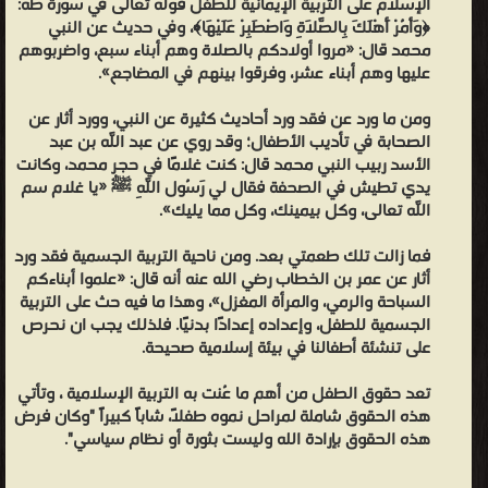
الإسلام على التربية الإيمانية للطفل قوله تعالى في سورة طه:
﴿وَأْمُرْ أَهْلَكَ بِالصَّلَاةِ وَاصْطَبِرْ عَلَيْهَا﴾، وفي حديث عن النبي
محمد قال: «مروا أولادكم بالصلاة وهم أبناء سبع، واضربوهم
عليها وهم أبناء عشر، وفرقوا بينهم في المضاجع».
ومن ما ورد عن فقد ورد أحاديث كثيرة عن النبي، وورد أثار عن
الصحابة في تأديب الأطفال؛ وقد روي عن عبد اللَّه بن عبد
الأسد ربيب النبي محمد قال: كنت غلامًا في حجر محمد، وكانت
يدي تطيش في الصحفة فقال لي رَسُول اللَّهِ ﷺ «يا غلام سم
اللَّه تعالى، وكل بيمينك، وكل مما يليك».
فما زالت تلك طعمتي بعد. ومن ناحية التربية الجسمية فقد ورد
أثار عن عمر بن الخطاب رضي الله عنه أنه قال: «علموا أبناءكم
السباحة والرمي، والمرأة المغزل»، وهذا ما فيه حث على التربية
الجسمية للطفل، وإعداده إعدادًا بدنيًا. فلذلك يجب ان نحرص
على تنشئة أطفالنا في بيئة إسلامية صحيحة.
تعد حقوق الطفل من أهم ما عُنت به التربية الإسلامية ، وتأتي
هذه الحقوق شاملة لمراحل نموه طفلاً، شاباً كبيراً "وكان فرض
هذه الحقوق بإرادة الله وليست بثورة أو نظام سياسي".