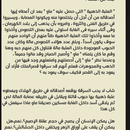
" العلبة الذهبية " التى حصل عليه " ماو " بعد ان أعطاه إيها
أصدقائه من أن أجل أن يتخلصوا منه ويكونوا العصابة ، ويسيروا
في طريق الغنى والثروة ، وامروه بأن يذهب إلى بلاد الكهرمان ،
وفى أثناء سيره فى الغابة استولى عليه بعض اللصوص وأخذوا
ما معه وأخذوا تلك العلبة الذهبية ظناً منهم أن الواحد منهم
سوف يكون أسداً ، وبلغ عدد هؤلاء اللصوص مائة وكان عدد
الحبوب الموجودة داخل العلبة مائة فتناول كل منهم حبه وهنا
وقع ما كان يتمناه " ماو " وأصبح الصباح وقد ماتوا جميعاً ،
وعندما نظر " ماو " إلى أحصنتهم وامتعتهم وجد فيها من
الذهب والمجوهرات فعلم أنهم قد سرقوا قصرالملك فأراد أن
يعود به إلى القصر فكيف سوف يعود به ؟
شاب لا يحب السرقة يوقعه أصدقائه في طريق الهلاك ويعطوه
علبة ذهبية بها حبوب قاتلة ويقابل في طريقه عصابة المائة لص
ثم يلاقى أسد داخل الغابة مسكين صديقنا ماو ماذا سيفعل في
كل هذا
هل يمكن الإنسان أن يصبح في حجم عقلة الإصبع؟..نعم،هل
يمكن أن يقف على أوراق الزهر ويختفي داخل الحشائش؟..نعم