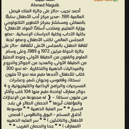
Ahmed Naguib
أحمد نجيب -حائز على جائزة الملك فيصل
العالمية 1991. -مدير مركز أدب الأطفال سابقًا
بالمعاش. ومستشار بمركز التطوير التكنولوجي
بوزارة التعليم، ومنتدب أستاذًا (لمواد الأطفال)
بكلية الآداب، وكلية الدراسات الإنسانية. -عضو
المجلس العالمي لكتب الأطفال، وعضو لجنة
ثقافة الطفل، بالمجلس الأعلى للثقافة. -حائز على
جائزة الدولة مرتين 1972 و 1989، وعلى وسام
العلوم والفنون من الطبقة الأولى، ونوط الامتياز
من الطبقة الأولى، والعديد من الجوائز والدروع
والميداليات الذهبية والتذكارية. -له نحو 300
كتاب للأطفال (أحدها طبع منه نحو 13 مليون
نسخة)، وقاموس، وديوان شعر، وعشرات
المسرحيات والبرامج الإذاعية والتليفزيونية، و 4
دوائر معارف (واحدة طبع منها 104 كتب وأكثر
من مليون نسخة). - ❰ له مجموعة من الإنجازات
والمؤلفات أبرزها ❞ الحصان الطائر في بلاد
الاسرار ❝ ❞ سر العلبة الذهبية ❝ ❞ موسوعة
أخلاق المسلم - البوق والناقوس ( قصص
الأطفال والناشئين ) ❝ ❞ سر العلبه الذهبيه
(المعارف ) ❝ ❞ جحا والحصان الغريب ❝ ❞