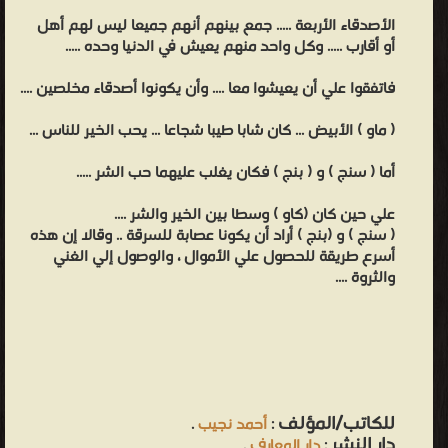
الأصدقاء الأربعة ..... جمع بينهم أنهم جميعا ليس لهم أهل
أو أقارب ..... وكل واحد منهم يعيش في الدنيا وحده .....
فاتفقوا علي أن يعيشوا معا .... وأن يكونوا أصدقاء مخلصين ....
( ماو ) الأبيض ... كان شابا طيبا شجاعا ... يحب الخير للناس ...
أما ( سنج ) و ( بنج ) فكان يغلب عليهما حب الشر .....
علي حين كان (كاو ) وسطا بين الخير والشر ....
( سنج ) و (بنج ) أراد أن يكونا عصابة للسرقة .. وقالا إن هذه
أسرع طريقة للحصول علي الأموال ، والوصول إلي الغني
والثروة ....
للكاتب/المؤلف
:
أحمد نجيب
.
دار النشر
:
دار المعارف
.