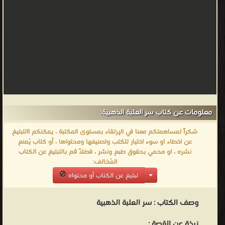
المسلم - هل إنتهى عصر المعجزات؟ ❝ ❞ الحصان الطيار ❝ ❞ موسوعة
أخلاق المسلم البوق والناقوس ❝ ❞ ادب الاطفال علم وفن ❝ الناشرين :
❞ دار المعارف ❝ ❞ دار الفكر العربي بمصر ❝ ❞ المؤسسة للنشر والتوزيع ❝
❞ شركة سفير ❝ ❞ الجهاز المركزي للكتب الجامعية والمدرسيه والوسائل
التعليمية ❝ ❞ دائرة معارف مصر للأطفال ❝ ❱
من سلسله المكتبة الخضراء للأطفال أجمل القصص للأطفال - مكتبة
كتب الأطفال قصص ومجلات.
معلومات عن كتاب سر العلبة الذهبية:
شكراً لمساهمتكم معنا في الإرتقاء بمستوى المكتبة ، يمكنكم االتبليغ
عن اخطاء او سوء اختيار للكتب وتصنيفها ومحتواها ، أو كتاب يُمنع
نشره ، او محمي بحقوق طبع ونشر ، فضلاً قم بالتبليغ عن الكتاب
المُخالف:
تبليغ عن الكتاب أو محتواه
وصف الكتاب :
سر العلبة الذهبية
نبذة عن القصة :