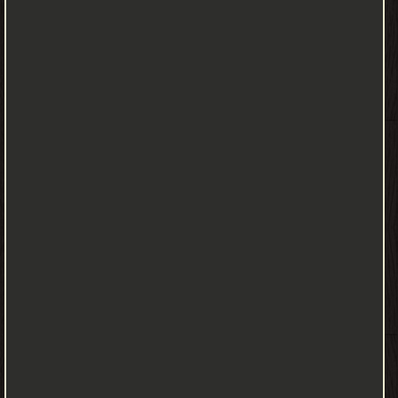
سنج ) و (بنج ) أراد أن يكونا عصابة للسرقة .. وقالا إن هذه أسرع طريقة
للحصول علي الأموال ، والوصول إلي الغني والثروة ....
أحمد نجيب - أحمد نجيب -حائز على جائزة الملك فيصل العالمية 1991.
-مدير مركز أدب الأطفال سابقًا بالمعاش. ومستشار بمركز التطوير
التكنولوجي بوزارة التعليم، ومنتدب أستاذًا (لمواد الأطفال) بكلية الآداب،
وكلية الدراسات الإنسانية. -عضو المجلس العالمي لكتب الأطفال، وعضو
لجنة ثقافة الطفل، بالمجلس الأعلى للثقافة. -حائز على جائزة الدولة
مرتين 1972 و 1989، وعلى وسام العلوم والفنون من الطبقة الأولى،
ونوط الامتياز من الطبقة الأولى، والعديد من الجوائز والدروع والميداليات
الذهبية والتذكارية. -له نحو 300 كتاب للأطفال (أحدها طبع منه نحو 13
مليون نسخة)، وقاموس، وديوان شعر، وعشرات المسرحيات والبرامج
الإذاعية والتليفزيونية، و 4 دوائر معارف (واحدة طبع منها 104 كتب وأكثر
من مليون نسخة). -❰ له مجموعة من الإنجازات والمؤلفات أبرزها ❞
الحصان الطائر في بلاد الاسرار ❝ ❞ سر العلبة الذهبية ❝ ❞ موسوعة أخلاق
المسلم - البوق والناقوس ( قصص الأطفال والناشئين ) ❝ ❞ سر العلبه
الذهبيه (المعارف ) ❝ ❞ جحا والحصان الغريب ❝ ❞ موسوعة أخلاق