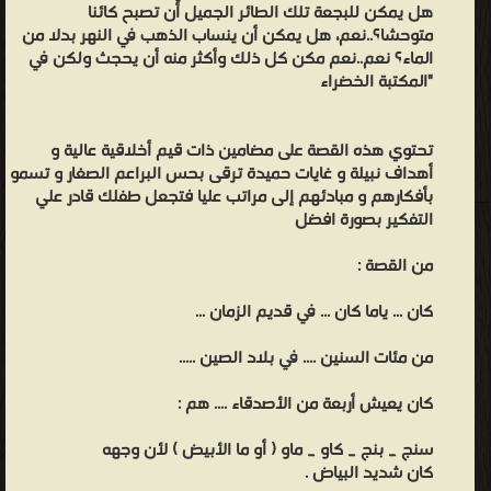
هل يمكن للبجعة تلك الطائر الجميل أن تصبح كائنا
متوحشا؟..نعم، هل يمكن أن ينساب الذهب في النهر بدلا من
الماء؟ نعم..نعم مكن كل ذلك وأكثر منه أن يحجث ولكن في
"المكتبة الخضراء
تحتوي هذه القصة على مضامين ذات قيم أخلاقية عالية و
أهداف نبيلة و غايات حميدة ترقى بحس البراعم الصغار و تسمو
بأفكارهم و مبادئهم إلى مراتب عليا فتجعل طفلك قادر علي
التفكير بصورة افضل
من القصة :
كان ... ياما كان ... في قديم الزمان ...
من مئات السنين .... في بلاد الصين .....
كان يعيش أربعة من الأصدقاء .... هم :
سنج _ بنج _ كاو _ ماو ( أو ما الأبيض ) لأن وجهه
كان شديد البياض .