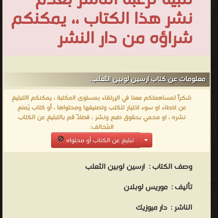
تلبية لرغبة الناشر بعدم
نشر هذا الكتاب ،، يمكنكم
شراؤه من دار النشر
معلومات عن كتاب ارسين لوبين الثعلب:
شكراً لمساهمتكم معنا في الإرتقاء بمستوى المكتبة ، يمكنكم االتبليغ
عن اخطاء او سوء اختيار للكتب وتصنيفها ومحتواها ، أو كتاب يُمنع
نشره ، او محمي بحقوق طبع ونشر ، فضلاً قم بالتبليغ عن الكتاب
المُخالف:
تبليغ عن الكتاب أو محتواه
وصف الكتاب :
ارسين لوبين الثعلب
تأليف : موريس لوبلان
الناشر : دار ميوزيك