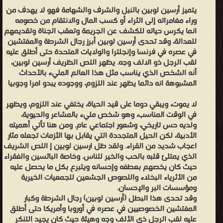
يتميز أرسين لوبين بالنبل والشرف والشهامة فهو لا يهدف من
وراء مغامراته إلى الثراء أو كسب المال والانتقام من خصومه
انما يكرس حياته للكشف عن الجريمة وتعقب الجناة وتقديمهم
للعدالة، وقد تحدى أرسين لوبين أبرز رجال الشرطة والمفتشين
في عصره في فرنسا وإنجلترا والولايات المتحدة حتى أطلق عليه
لقب الرجل ذو الالف وجه. يظهر اللص الظريف أرسين لوبين،
أنه الشخص الذي يناسب مثل هذا العالم المليء بالأحداث
المشبوهة انه دائما يظهر عند اللزوم، ووجوده يبدو امرا وجوبيا
لا يموت، ويبقي دوما على قيد الحياة، يختفي عند اللزوم، ويظهر
في الوقت المناسب، وهو شخص مليء بالمشاعر والحيوية،
ولديه حس تاريخي، وشعور اجتماعي عام. ومن هنا تأتي أهميته
الأدبية، لكن الحيل المتجددة التي يقابل بها الأزمات تجعله مثار
اعجاب شديد من القراء. ولقد ظل ارسين لوبين إ اللص الشريف
الذي يمتلئ قلبه بالحب والخير للناس. وخاصة البائسين والفقراء
حيث كان يخصهم بعطفه وإحسانه ويتبرع بكل ما يحصل عليه
من الأثرياء البخلاء واللصوص الجشعين للجمعيات الخيرية
ومؤسسات البر والإحسان.
وقد تحدى هذا البطل (أرسين لوبين) رجال الشرطة وكبار
المفتشين الخصوصيين في عصره في أوروبا وأمريكا حتى أطلق
عليه لقب الرجل ذي الألف وجه وهيئة حيث كان يجيد التنكر