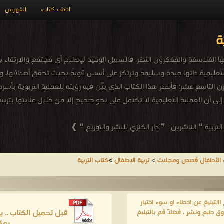
اضف كتاب
الفهرس
ة
ها الفلاسفة والمفكرون النظر، فالسبيل الوحيد لإصلاح أي مجتمع والارتقاء 
ة التعليمية ذاتها جيدة وسليمة وترتكز على أسس قوية بحيث تحقق أهدافها،
التاسع عشر؛ فأصدر هذا الكتاب الذي بيَّن فيه رؤيته للعملية التربوية بأسره
ى أن العملية التعليمية لا تكتمل على نحوٍ صحيح إلا من خلال عنايتها بتربية الفر
ربية ❝ الناشرين : ❞ دار الكنزي للنشر والتوزيع ❝ ❱
 الأطفال قصص ومجلات
>
تربية الاطفال
>
كتاب التربية
لتبليغ عن اخطاء او سوء اختيار
قبل تحميل الكتاب .. 
ق طبع ونشر ، فضلاً قم بالتبليغ