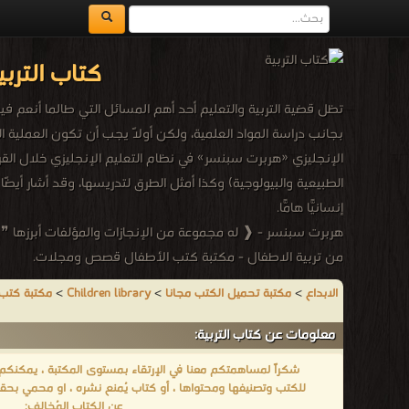
كتاب التربي
تظل قضية التربية والتعليم أحد أهم المسائل التي طالما أنعم في
بجانب دراسة المواد العلمية، ولكن أولًا يجب أن تكون العملي
الإنجليزي «هربرت سبنسر» في نظام التعليم الإنجليزي خلال القرن 
الطبيعية والبيولوجية) وكذا أمثل الطرق لتدريسها، وقد أشار أيضًا إل
إنسانيًّا هامًّا.
هربرت سبنسر - ❰ له مجموعة من الإنجازات والمؤلفات أبرزها ❞ الت
من تربية الاطفال - مكتبة كتب الأطفال قصص ومجلات.
الابداع
>
مكتبة تحميل الكتب مجانا
>
Children library
>
مكتبة كتب
معلومات عن كتاب التربية:
شكراً لمساهمتكم معنا في الإرتقاء بمستوى المكتبة ، يمكنكم اا
للكتب وتصنيفها ومحتواها ، أو كتاب يُمنع نشره ، او محمي بحقو
عن الكتاب المُخالف: