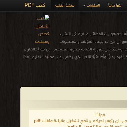
كتب PDF
يُقرأ حالياً
المكتبات
مكتبة الكتب
بأفراده هو بث الفضائل والقيم في النشء
 وهو ال ذي لم يجده المؤلف والفيلسوف
ا، وشدَّد على ضرورة العناية بعلوم المستقبل الهامة (كالعلوم
د بدنيًّا وأخلاقيًّا؛ الأمر الذي يضفي على عملية التعليم بُعدًا
مهلاً !
يجب ان يتوفر لديكم برنامج تشغيل وقراءة ملفات
pdf