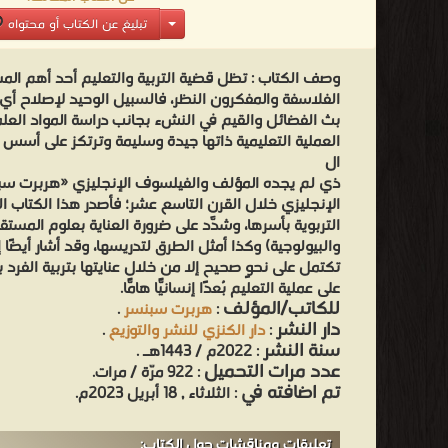
تبليغ عن الكتاب أو محتواه
وصف الكتاب :
تظل قضية التربية والتعليم أحد أهم المس
الفلاسفة والمفكرون النظر، فالسبيل الوحيد لإصلاح أي م
بث الفضائل والقيم في النشء بجانب دراسة المواد العلم
العملية التعليمية ذاتها جيدة وسليمة وترتكز على أسس
ال
ذي لم يجده المؤلف والفيلسوف الإنجليزي «هربرت سبن
الإنجليزي خلال القرن التاسع عشر؛ فأصدر هذا الكتاب الذي
التربوية بأسرها، وشدَّد على ضرورة العناية بعلوم المستق
والبيولوجية) وكذا أمثل الطرق لتدريسها، وقد أشار أيضًا إ
تكتمل على نحوٍ صحيح إلا من خلال عنايتها بتربية الفرد بدني
على عملية التعليم بُعدًا إنسانيًّا هامًّا.
للكاتب/المؤلف
:
هربرت سبنسر
.
دار النشر
:
دار الكنزي للنشر والتوزيع
.
سنة النشر
: 2022م / 1443هـ .
عدد مرات التحميل
: 922 مرّة / مرات.
تم اضافته في
: الثلاثاء , 18 أبريل 2023م.
تعليقات ومناقشات حول الكتاب: