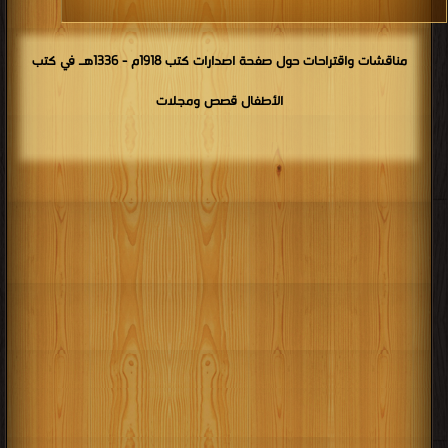
مناقشات واقتراحات حول صفحة اصدارات كتب 1918م - 1336هـ في كتب
الأطفال قصص ومجلات