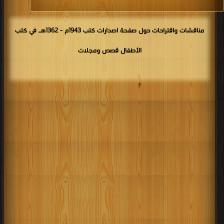
مناقشات واقتراحات حول صفحة اصدارات كتب 1943م - 1362هـ في كتب
الأطفال قصص ومجلات