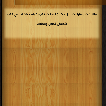
مناقشات واقتراحات حول صفحة اصدارات كتب 1976م - 1396هـ في كتب
الأطفال قصص ومجلات