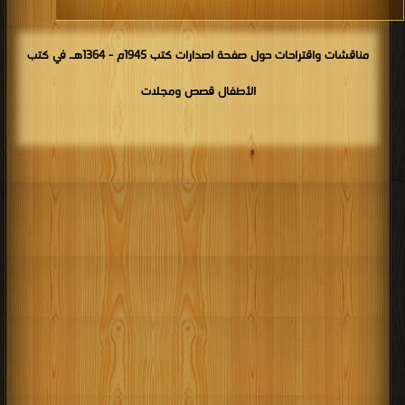
مناقشات واقتراحات حول صفحة اصدارات كتب 1945م - 1364هـ في كتب
الأطفال قصص ومجلات